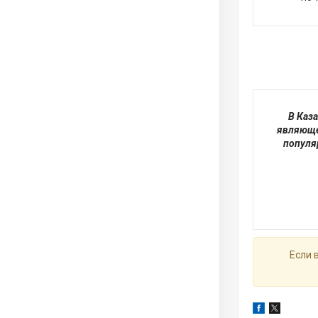
В Каз
являюще
популя
Если 