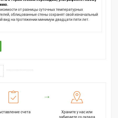
нию.
висимости от разницы суточных температурных
телей, облицованные стены сохранят свой изначальный
й вид на протяжении минимум двадцати пяти лет.
→
ыставление счета
Храните у нас или
забираете со склада