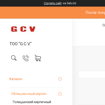
Создать сайт
на Satu.kz
После пок
Г
ТОО "G.С.V."
Каталог
Облицовочный кирпич
Голицынский кирпичный