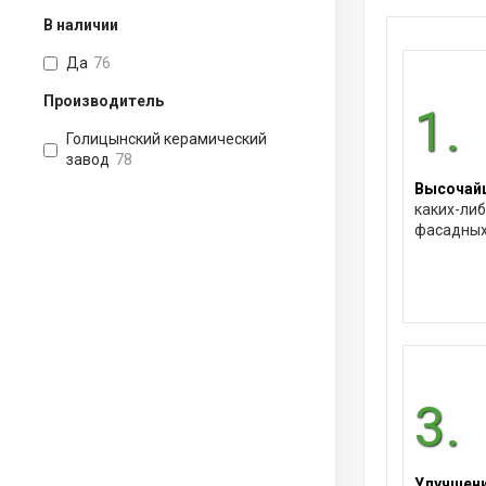
В наличии
Да
76
Производитель
1.
Голицынский керамический
завод
78
Высочайш
каких-либ
фасадных
3.
Улучшени