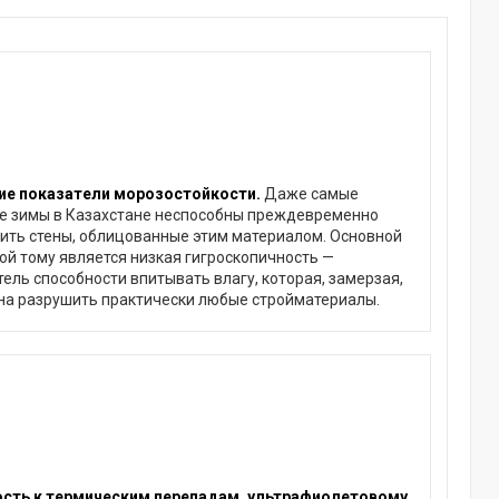
е показатели морозостойкости.
Даже самые
е зимы в Казахстане неспособны преждевременно
ить стены, облицованные этим материалом. Основной
ой тому является низкая гигроскопичность —
тель способности впитывать влагу, которая, замерзая,
на разрушить практически любые стройматериалы.
сть к термическим перепадам, ультрафиолетовому