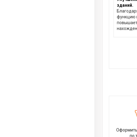
зданий.
Благодар
функцию н
повышает
нахожден
Оформить 
по 