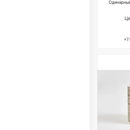
Одинарный
Це
+7 