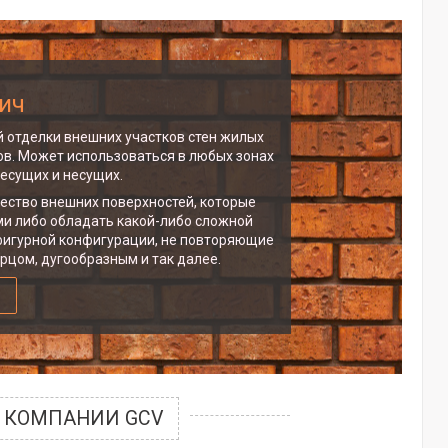
ич
й отделки внешних участков стен жилых
в. Может использоваться в любых зонах
есущих и несущих.
ество внешних поверхностей, которые
ми либо обладать какой-либо сложной
фигурной конфигурации, не повторяющие
рцом, дугообразным и так далее.
 КОМПАНИИ GCV