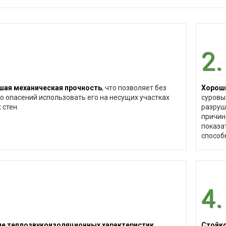
2.
ая механическая прочность
, что позволяет без
Хороши
о опасений использовать его на несущих участках
суровы
 стен.
разруш
причин
показа
способ
4.
е теплозвукоизоляционных характеристик
Стойко